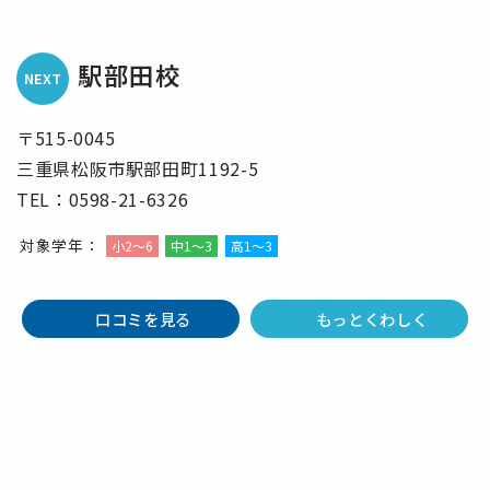
駅部田校
NEXT
〒515-0045
三重県松阪市駅部田町1192-5
TEL：0598-21-6326
対象学年：
小2〜6
中1〜3
高1〜3
口コミを見る
もっとくわしく